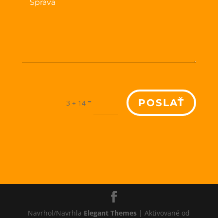
POSLAŤ
=
3 + 14
Navrhol/Navrhla
Elegant Themes
| Aktivované od